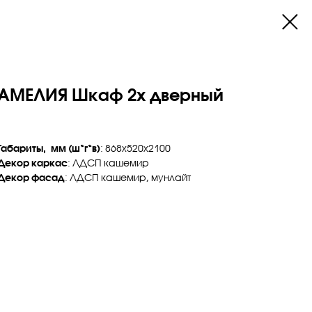
АМЕЛИЯ Шкаф 2х дверный
Габариты, мм (ш*г*в)
: 868х520х2100
Декор каркас
: ЛДСП кашемир
Декор фасад
: ЛДСП кашемир, мунлайт