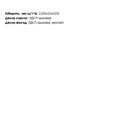
Габариты, мм (ш*г*в)
: 1100х316х320
Декор каркас
: ЛДСП кашемир
Декор фасад
: ЛДСП кашемир, мунлайт