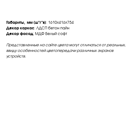
Габариты, мм (ш*г*в)
: 1610х416х754
Декор каркас
: ЛДСП бетон пайн
Декор фасад
: МДФ Белый софт
Представленные на сайте цвета могут отличаться от реальных,
ввиду особенностей цветопередачи различных экранов
устройств.