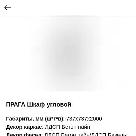
ПРАГА Шкаф угловой
Габариты, мм (ш*г*в)
: 737х737х2000
Декор каркас
: ЛДСП Бетон пайн
Декор фасад
: ЛДСП Бетон пайн/ЛДСП Базальт