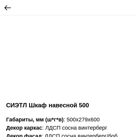
СИЭТЛ Шкаф навесной 500
Габариты, мм (ш*г*в)
: 500х279х600
Декор каркас
: ЛДСП сосна винтерберг
Декор фасад
: ЛДСП сосна винтерберг/боб