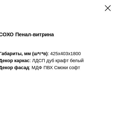
СОХО Пенал-витрина
Габариты, мм (ш*г*в)
: 425х403х1800
Декор каркас
: ЛДСП дуб крафт белый
Декор фасад
: МДФ ПВХ Смоки софт