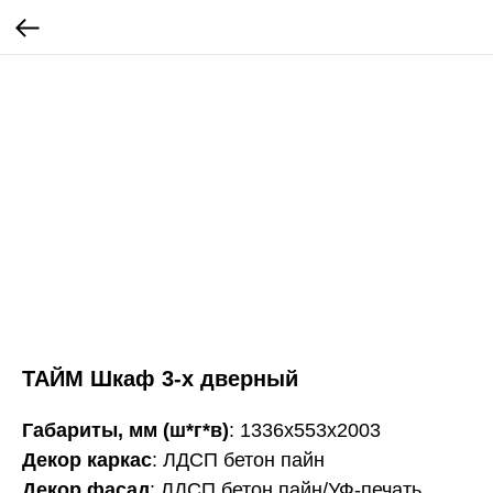
ТАЙМ Шкаф 3-х дверный
Габариты, мм (ш*г*в)
: 1336х553х2003
Декор каркас
: ЛДСП бетон пайн
Декор фасад
: ЛДСП бетон пайн/УФ-печать