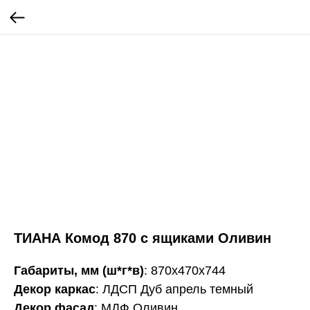
ТИАНА Комод 870 с ящиками Оливин
Габариты, мм (ш*г*в)
: 870х470х744
Декор каркас
: ЛДСП Дуб апрель темный
Декор фасад
: МДФ Оливин