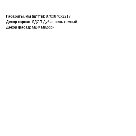
Габариты, мм (ш*г*в)
: 870х870х2217
Декор каркас
: ЛДСП Дуб апрель темный
Декор фасад
: МДФ Мидори