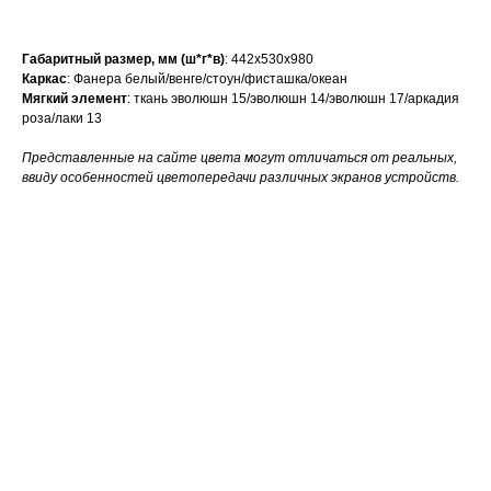
Габаритный размер, мм (ш*г*в)
: 442х530х980
Каркас
: Фанера белый/венге/стоун/фисташка/океан
Мягкий элемент
: ткань эволюшн 15/эволюшн 14/эволюшн 17/аркадия
роза/лаки 13
Представленные на сайте цвета могут отличаться от реальных,
ввиду особенностей цветопередачи различных экранов устройств.